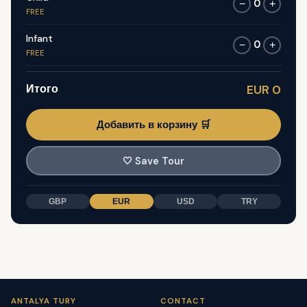
0
−
+
FREE
Infant
0
−
+
FREE
Итого
EUR 0
Добавить в корзину 🛒
🤍
Save Tour
GBP
EUR
USD
TRY
ANTALYA TURY
CONTACT