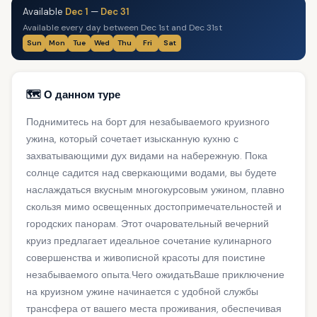
Available
Dec 1
—
Dec 31
Available every day between Dec 1st and Dec 31st
Sun
Mon
Tue
Wed
Thu
Fri
Sat
🗺️ О данном туре
Поднимитесь на борт для незабываемого круизного
ужина, который сочетает изысканную кухню с
захватывающими дух видами на набережную. Пока
солнце садится над сверкающими водами, вы будете
наслаждаться вкусным многокурсовым ужином, плавно
скользя мимо освещенных достопримечательностей и
городских панорам. Этот очаровательный вечерний
круиз предлагает идеальное сочетание кулинарного
совершенства и живописной красоты для поистине
незабываемого опыта.Чего ожидатьВаше приключение
на круизном ужине начинается с удобной службы
трансфера от вашего места проживания, обеспечивая