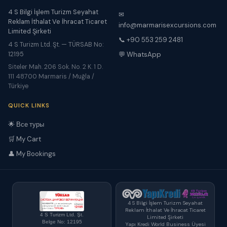
4 S Bilgi İşlem Turizm Seyahat
✉
Reklam İthalat Ve İhracat Ticaret
info@marmarisexcursions.com
Limited Şirketi
📞 +90 553 259 2481
4 S Turizm Ltd. Şt. — TÜRSAB No:
12195
💬 WhatsApp
Siteler Mah. 206 Sok. No. 2 K. 1 D.
111 48700 Marmaris / Muğla /
Türkiye
QUICK LINKS
🌟 Все туры
🛒 My Cart
👤 My Bookings
4 S Bilgi İşlem Turizm Seyahat
Reklam İthalat Ve İhracat Ticaret
4 S Turizm Ltd. Şt.
Limited Şirketi
Belge No: 12195
Yapı Kredi World Business Üyesi