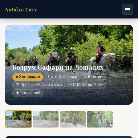
Antalya Tury
Бодрум Сафари на Лошадях
⭐ Хит продаж
👨‍👩‍👧 Для семьи
📍 Bodrum
⏱ Приблизительно 3 часа
🕐 С 10:00 до 18:00
🌍 Английский