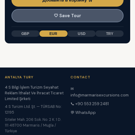
🤍
Save Tour
GBP
EUR
USD
TRY
ANTALYA TURY
CONTACT
4 S Bilgi İşlem Turizm Seyahat
✉
Reklam İthalat Ve İhracat Ticaret
info@marmarisexcursions.com
Limited Şirketi
📞 +90 553 259 2481
4 S Turizm Ltd. Şt. — TÜRSAB No:
12195
💬 WhatsApp
Siteler Mah. 206 Sok. No. 2 K. 1 D.
111 48700 Marmaris / Muğla /
Türkiye