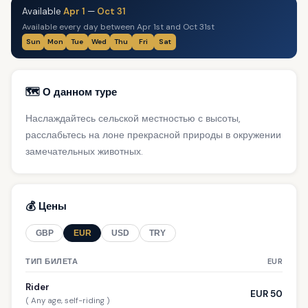
Available
Apr 1
—
Oct 31
Available every day between Apr 1st and Oct 31st
Sun
Mon
Tue
Wed
Thu
Fri
Sat
🗺️ О данном туре
Наслаждайтесь сельской местностью с высоты,
расслабьтесь на лоне прекрасной природы в окружении
замечательных животных.
💰 Цены
GBP
EUR
USD
TRY
ТИП БИЛЕТА
EUR
Rider
EUR 50
( Any age, self-riding )