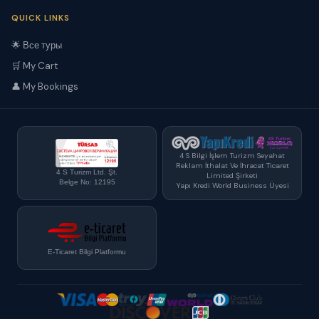
QUICK LINKS
🌟 Все туры
🛒 My Cart
👤 My Bookings
4 S Bilgi İşlem Turizm Seyahat
Reklam İthalat Ve İhracat Ticaret
4 S Turizm Ltd. Şt.
Limited Şirketi
Belge No: 12195
Yapı Kredi World Business Üyesi
E-Ticaret Bilgi Platformu