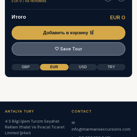
EUR 9 / на человека
Итого
EUR 0
Добавить в корзину 🛒
🤍
Save Tour
GBP
EUR
USD
TRY
ANTALYA TURY
CONTACT
4 S Bilgi İşlem Turizm Seyahat
✉
Reklam İthalat Ve İhracat Ticaret
info@marmarisexcursions.com
Limited Şirketi