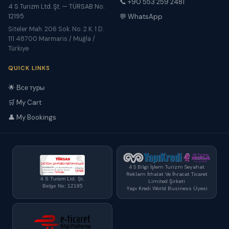
📞 +90 553 259 2481
4 S Turizm Ltd. Şt. — TÜRSAB No:
12195
💬 WhatsApp
Siteler Mah. 206 Sok. No. 2 K. 1 D.
111 48700 Marmaris / Muğla /
Türkiye
QUICK LINKS
🌟 Все туры
🛒 My Cart
👤 My Bookings
4 S Bilgi İşlem Turizm Seyahat
Reklam İthalat Ve İhracat Ticaret
4 S Turizm Ltd. Şt.
Limited Şirketi
Belge No: 12195
Yapı Kredi World Business Üyesi