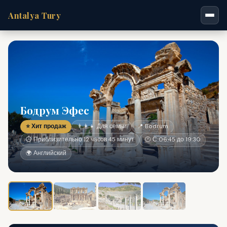
Antalya Tury
Бодрум Эфес
⭐ Хит продаж
👨‍👩‍👧 Для семьи
📍 Bodrum
⏱ Приблизительно 12 часов 45 минут
🕐 С 06:45 до 19:30
🌍 Английский