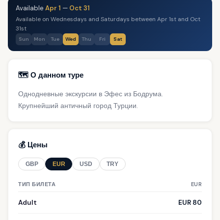
Available
Apr 1
—
Oct 31
Available on Wednesdays and Saturdays between Apr 1st and Oct
31st
Sun
Mon
Tue
Wed
Thu
Fri
Sat
🗺️ О данном туре
Однодневные экскурсии в Эфес из Бодрума.
Крупнейший античный город Турции.
💰 Цены
GBP
EUR
USD
TRY
ТИП БИЛЕТА
EUR
Adult
EUR 80