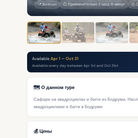
📍 Bodrum
⏱ Приблизительно 3 часа 15 минут
🕐 
Available
Apr 1
—
Oct 31
Available every day between Apr 1st and Oct 31st
🗺️ О данном туре
Сафари на квадроциклах и багги из Бодрума. На
квадроциклами и багги в Бодруме
💰 Цены