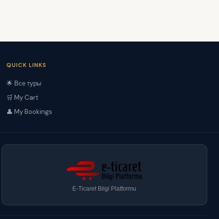
QUICK LINKS
🌟 Все туры
🛒 My Cart
👤 My Bookings
E-Ticaret Bilgi Platformu