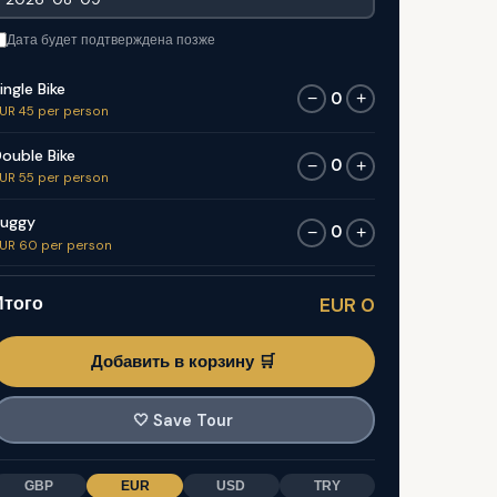
Дата будет подтверждена позже
ingle Bike
0
−
+
UR 45 per person
ouble Bike
0
−
+
UR 55 per person
uggy
0
−
+
UR 60 per person
Итого
EUR 0
Добавить в корзину 🛒
🤍
Save Tour
GBP
EUR
USD
TRY