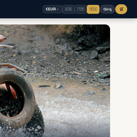
🇬🇧
🇹🇷
🇷🇺
Giriş
🛒
€
EUR