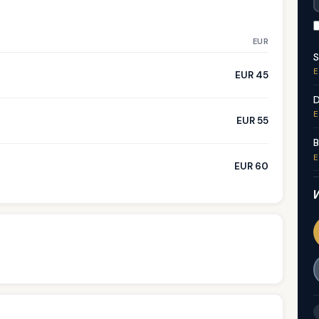
EUR
S
E
EUR 45
D
E
EUR 55
B
E
EUR 60