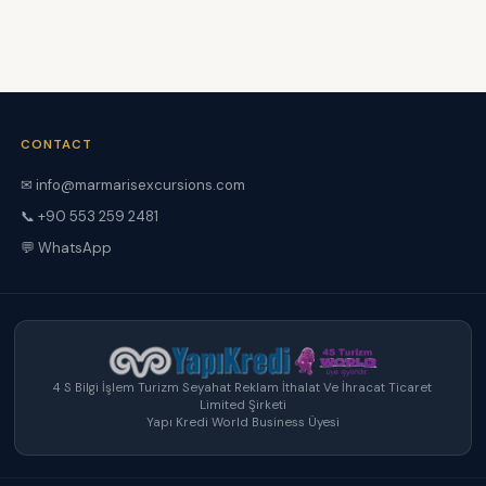
CONTACT
✉ info@marmarisexcursions.com
📞 +90 553 259 2481
💬 WhatsApp
4 S Bilgi İşlem Turizm Seyahat Reklam İthalat Ve İhracat Ticaret
Limited Şirketi
Yapı Kredi World Business Üyesi