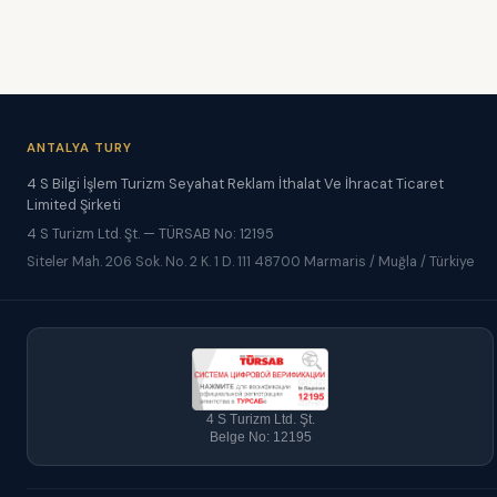
ANTALYA TURY
4 S Bilgi İşlem Turizm Seyahat Reklam İthalat Ve İhracat Ticaret
Limited Şirketi
4 S Turizm Ltd. Şt. — TÜRSAB No: 12195
Siteler Mah. 206 Sok. No. 2 K. 1 D. 111 48700 Marmaris / Muğla / Türkiye
4 S Turizm Ltd. Şt.
Belge No: 12195