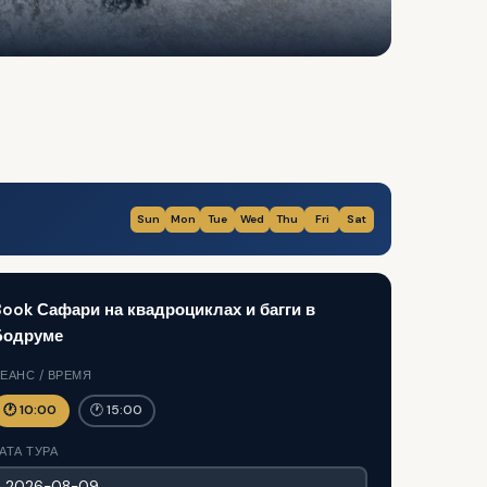
Sun
Mon
Tue
Wed
Thu
Fri
Sat
ook Сафари на квадроциклах и багги в
Бодруме
ЕАНС / ВРЕМЯ
🕐 10:00
🕐 15:00
АТА ТУРА