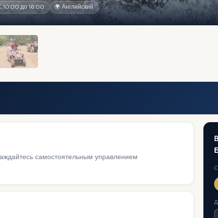
С 10:00 до 16:00
🌍 Английский
B
слаждайтесь самостоятельным управлением
С
Д