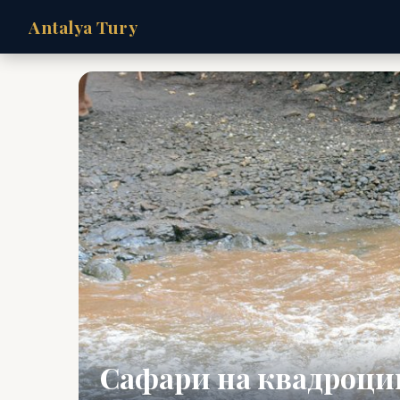
Antalya Tury
Сафари на квадроцик