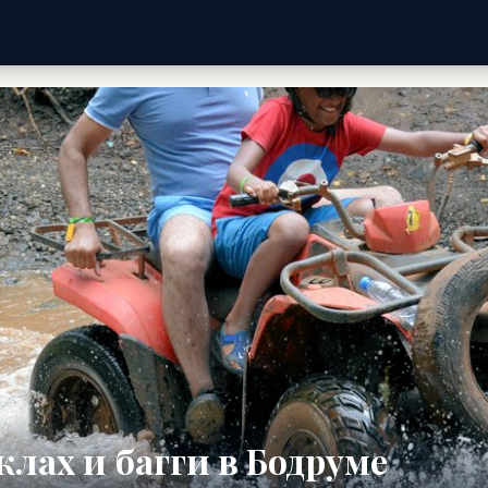
лах и багги в Бодруме