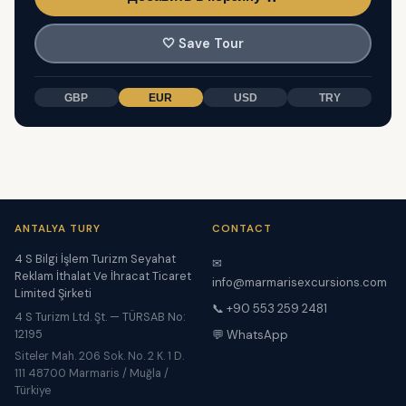
🤍
Save Tour
GBP
EUR
USD
TRY
ANTALYA TURY
CONTACT
4 S Bilgi İşlem Turizm Seyahat
✉
Reklam İthalat Ve İhracat Ticaret
info@marmarisexcursions.com
Limited Şirketi
📞 +90 553 259 2481
4 S Turizm Ltd. Şt. — TÜRSAB No:
12195
💬 WhatsApp
Siteler Mah. 206 Sok. No. 2 K. 1 D.
111 48700 Marmaris / Muğla /
Türkiye