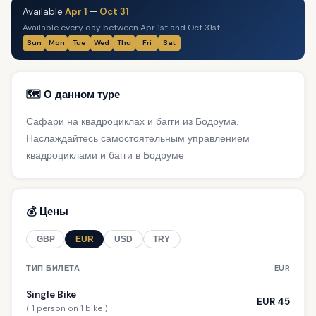
Available
Apr 1
—
Oct 31
Available every day between Apr 1st and Oct 31st
Sun
Mon
Tue
Wed
Thu
Fri
Sat
🗺️ О данном туре
Сафари на квадроциклах и багги из Бодрума.
Наслаждайтесь самостоятельным управлением
квадроциклами и багги в Бодруме
💰 Цены
GBP
EUR
USD
TRY
ТИП БИЛЕТА
EUR
Single Bike
EUR 45
( 1 person on 1 bike )