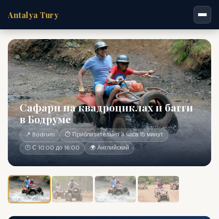
Antalya Tury
Сафари на квадроциклах и багги
в Бодруме
📍 Bodrum
⏱ Приблизительно 3 часа 15 минут
🕐 С 10:00 до 16:00
🌍 Английский