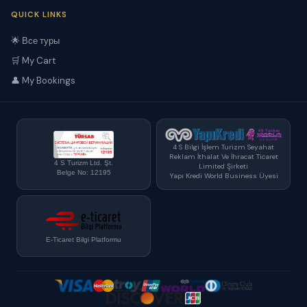
QUICK LINKS
🌟 Все туры
🛒 My Cart
👤 My Bookings
4 S Bilgi İşlem Turizm Seyahat
Reklam İthalat Ve İhracat Ticaret
4 S Turizm Ltd. Şt.
Limited Şirketi
Belge No: 12195
Yapı Kredi World Business Üyesi
E-Ticaret Bilgi Platformu