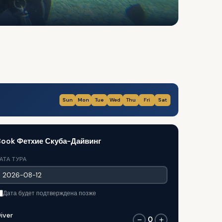
Sun
Mon
Tue
Wed
Thu
Fri
Sat
Book Фетхие Скуба-Дайвинг
АТА ТУРА
Дата будет подтверждена позже
iver
0
−
+