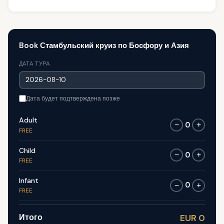
Book Стамбульский круиз по Босфору и Азия
ДАТА ТУРА
Дата будет подтверждена позже
Adult
0
−
+
FREE
Child
0
−
+
FREE
Infant
0
−
+
FREE
Итого
EUR 0