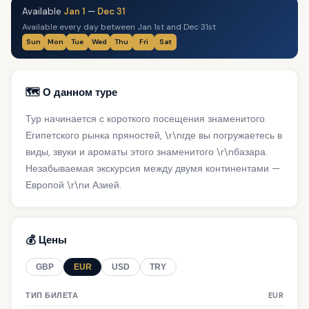
Available
Jan 1
—
Dec 31
Available every day between Jan 1st and Dec 31st
Sun
Mon
Tue
Wed
Thu
Fri
Sat
🗺️ О данном туре
Тур начинается с короткого посещения знаменитого
Египетского рынка пряностей, \r\nгде вы погружаетесь в
виды, звуки и ароматы этого знаменитого \r\nбазара.
Незабываемая экскурсия между двумя континентами —
Европой \r\nи Азией.
💰 Цены
GBP
EUR
USD
TRY
ТИП БИЛЕТА
EUR