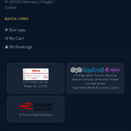
111 48700 Marmaris / Muğla /
Türkiye
QUICK LINKS
🌟 Все туры
🛒 My Cart
👤 My Bookings
4 S Bilgi İşlem Turizm Seyahat
Reklam İthalat Ve İhracat Ticaret
4 S Turizm Ltd. Şt.
Limited Şirketi
Belge No: 12195
Yapı Kredi World Business Üyesi
E-Ticaret Bilgi Platformu