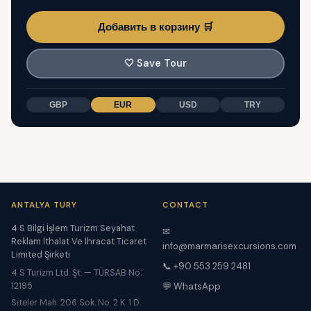
Добавить в корзину 🛒
🤍
Save Tour
GBP
EUR
USD
TRY
ANTALYA TURY
CONTACT
4 S Bilgi İşlem Turizm Seyahat
✉
Reklam İthalat Ve İhracat Ticaret
info@marmarisexcursions.com
Limited Şirketi
📞 +90 553 259 2481
4 S Turizm Ltd. Şt. — TÜRSAB No:
12195
💬 WhatsApp
Siteler Mah. 206 Sok. No. 2 K. 1 D.