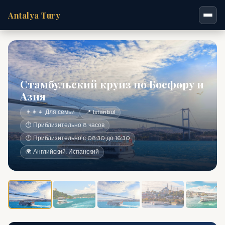
Antalya Tury
Стамбульский круиз по Босфору и
Азия
👨‍👩‍👧 Для семьи
📍 Istanbul
⏱ Приблизительно 8 часов
🕐 Приблизительно с 08:30 до 16:30
🌍 Английский, Испанский