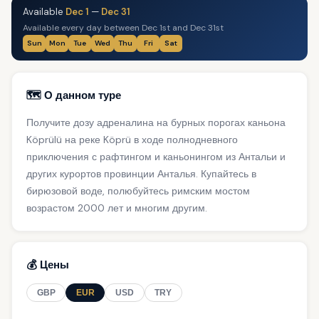
Available
Dec 1
—
Dec 31
Available every day between Dec 1st and Dec 31st
Sun
Mon
Tue
Wed
Thu
Fri
Sat
🗺️ О данном туре
Получите дозу адреналина на бурных порогах каньона
Köprülü на реке Köprü в ходе полнодневного
приключения с рафтингом и каньонингом из Антальи и
других курортов провинции Анталья. Купайтесь в
бирюзовой воде, полюбуйтесь римским мостом
возрастом 2000 лет и многим другим.
💰 Цены
GBP
EUR
USD
TRY