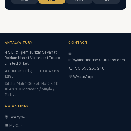
GBP
EUR
USD
TRY
ANTALYA TURY
CONTACT
4 S Bilgi İşlem Turizm Seyahat
✉
Reklam İthalat Ve İhracat Ticaret
info@marmarisexcursions.com
Limited Şirketi
📞 +90 553 259 2481
4 S Turizm Ltd. Şt. — TÜRSAB No:
12195
💬 WhatsApp
Siteler Mah. 206 Sok. No. 2 K. 1 D.
111 48700 Marmaris / Muğla /
Türkiye
QUICK LINKS
🌟 Все туры
🛒 My Cart