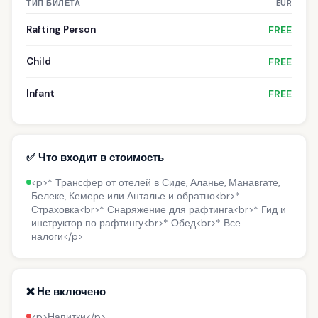
ТИП БИЛЕТА
EUR
Rafting Person
FREE
Child
FREE
Infant
FREE
✅ Что входит в стоимость
<p>* Трансфер от отелей в Сиде, Аланье, Манавгате,
Белеке, Кемере или Анталье и обратно<br>*
Страховка<br>* Снаряжение для рафтинга<br>* Гид и
инструктор по рафтингу<br>* Обед<br>* Все
налоги</p>
❌ Не включено
<p>Напитки</p>