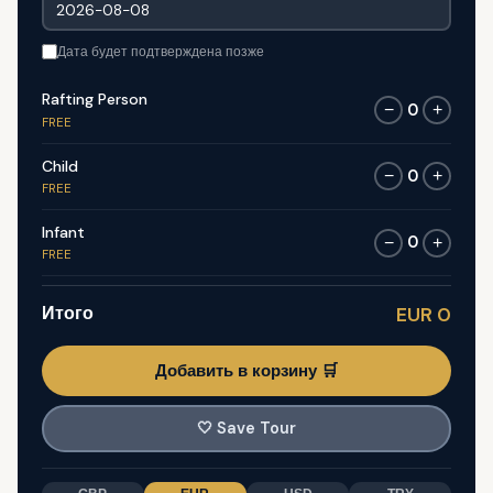
Дата будет подтверждена позже
Rafting Person
0
−
+
FREE
Child
0
−
+
FREE
Infant
0
−
+
FREE
Итого
EUR 0
Добавить в корзину 🛒
🤍
Save Tour