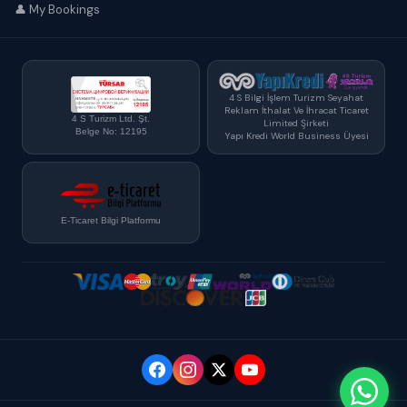
👤 My Bookings
4 S Bilgi İşlem Turizm Seyahat
Reklam İthalat Ve İhracat Ticaret
4 S Turizm Ltd. Şt.
Limited Şirketi
Belge No: 12195
Yapı Kredi World Business Üyesi
E-Ticaret Bilgi Platformu