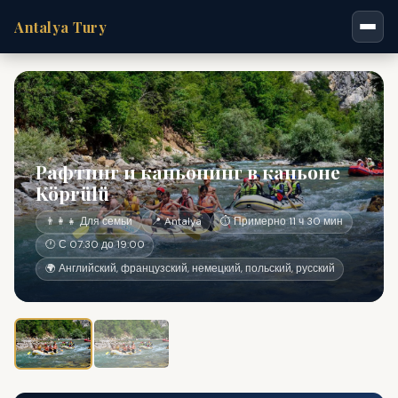
Antalya Tury
Рафтинг и каньонинг в каньоне
Köprülü
👨‍👩‍👧 Для семьи
📍 Antalya
⏱ Примерно 11 ч 30 мин
🕐 С 07:30 до 19:00
🌍 Английский, французский, немецкий, польский, русский