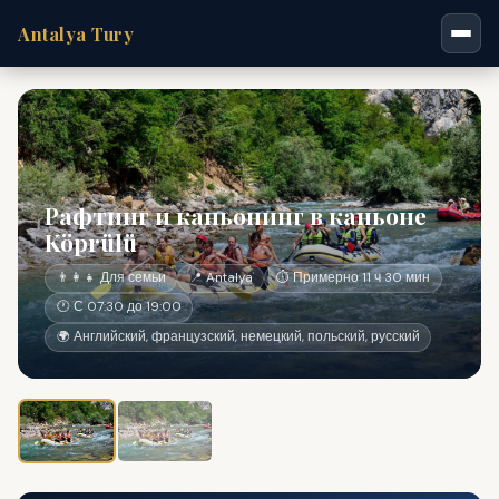
Antalya Tury
Рафтинг и каньонинг в каньоне
Köprülü
👨‍👩‍👧 Для семьи
📍 Antalya
⏱ Примерно 11 ч 30 мин
🕐 С 07:30 до 19:00
🌍 Английский, французский, немецкий, польский, русский