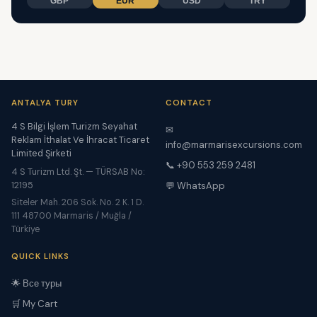
GBP
EUR
USD
TRY
ANTALYA TURY
CONTACT
4 S Bilgi İşlem Turizm Seyahat
✉
Reklam İthalat Ve İhracat Ticaret
info@marmarisexcursions.com
Limited Şirketi
📞 +90 553 259 2481
4 S Turizm Ltd. Şt. — TÜRSAB No:
12195
💬 WhatsApp
Siteler Mah. 206 Sok. No. 2 K. 1 D.
111 48700 Marmaris / Muğla /
Türkiye
QUICK LINKS
🌟 Все туры
🛒 My Cart