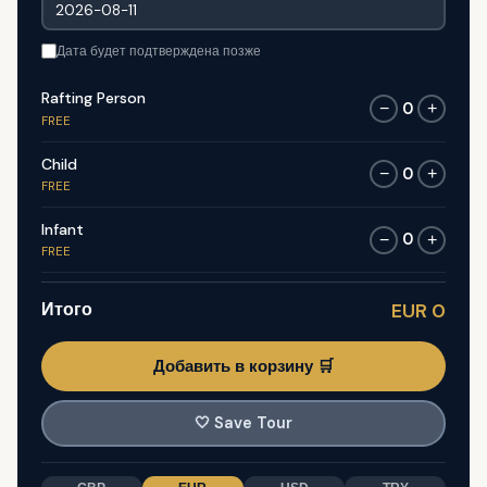
Дата будет подтверждена позже
Rafting Person
0
−
+
FREE
Child
0
−
+
FREE
Infant
0
−
+
FREE
Итого
EUR 0
Добавить в корзину 🛒
🤍
Save Tour