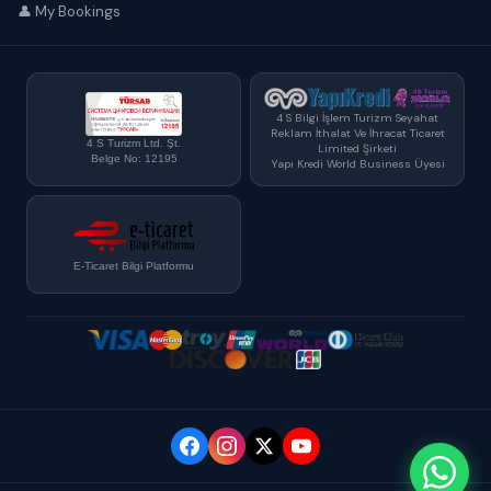
👤 My Bookings
4 S Bilgi İşlem Turizm Seyahat
Reklam İthalat Ve İhracat Ticaret
4 S Turizm Ltd. Şt.
Limited Şirketi
Belge No: 12195
Yapı Kredi World Business Üyesi
E-Ticaret Bilgi Platformu