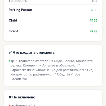
ТИП БИЛЕТА
EUR
Rafting Person
FREE
Child
FREE
Infant
FREE
✅ Что входит в стоимость
<p>* Трансфер от отелей в Сиде, Аланье, Манавгате,
Белеке, Кемере или Анталье и обратно<br>*
Страховка<br>* Снаряжение для рафтинга<br>* Гид и
инструктор по рафтингу<br>* Обед<br>* Все
налоги</p>
❌ Не включено
<p>Напитки</p>