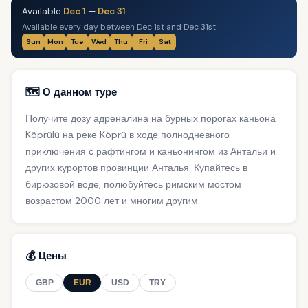
Available
Dec 1
—
Dec 31
Available every day between Dec 1st and Dec 31st
Sun
Mon
Tue
Wed
Thu
Fri
Sat
🗺️ О данном туре
Получите дозу адреналина на бурных порогах каньона
Köprülü на реке Köprü в ходе полнодневного
приключения с рафтингом и каньонингом из Антальи и
других курортов провинции Анталья. Купайтесь в
бирюзовой воде, полюбуйтесь римским мостом
возрастом 2000 лет и многим другим.
💰 Цены
GBP
EUR
USD
TRY