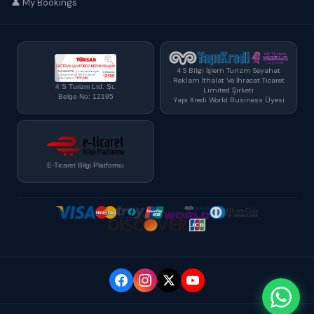
👤 My Bookings
4 S Bilgi İşlem Turizm Seyahat
Reklam İthalat Ve İhracat Ticaret
4 S Turizm Ltd. Şt.
Limited Şirketi
Belge No: 12195
Yapı Kredi World Business Üyesi
E-Ticaret Bilgi Platformu