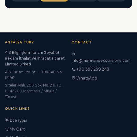
ANTALYA TURY
CONTACT
4 S Bilgi İşlem Turizm Seyahat
✉
Reklam İthalat Ve İhracat Ticaret
info@marmarisexcursions.com
Limited Şirketi
📞 +90 553 259 2481
4 S Turizm Ltd. Şt. — TÜRSAB No:
12195
💬 WhatsApp
Siteler Mah. 206 Sok. No. 2 K. 1 D.
111 48700 Marmaris / Muğla /
Türkiye
QUICK LINKS
🌟 Все туры
🛒 My Cart