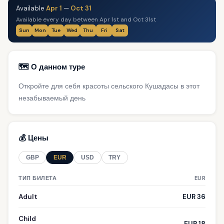
Available
Apr 1
—
Oct 31
Available every day between Apr 1st and Oct 31st
Sun
Mon
Tue
Wed
Thu
Fri
Sat
🗺️ О данном туре
Откройте для себя красоты сельского Кушадасы в этот
незабываемый день
💰 Цены
GBP
EUR
USD
TRY
ТИП БИЛЕТА
EUR
Adult
EUR 36
Child
EUR 18