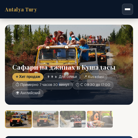
Antalya Tury
Сафари на джипах в Кушадасы
⭐ Хит продаж
👨‍👩‍👧 Для семьи
📍 Kusadasi
⏱ Примерно 7 часов 30 минут
🕐 С 09:30 до 17:00
🌍 Английский