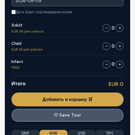
Дата будет подтверждена позже
Adult
0
−
+
EUR 36 per person
Child
0
−
+
EUR 18 per person
Infant
0
−
+
FREE
Итого
EUR 0
Добавить в корзину 🛒
🤍
Save Tour
GBP
EUR
USD
TRY