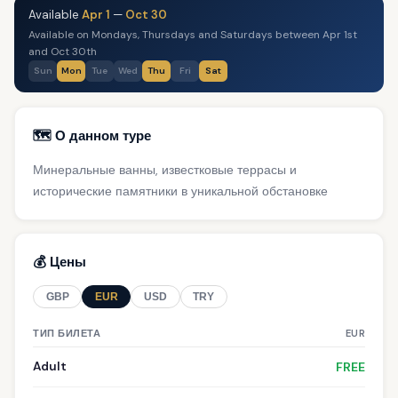
Available
Apr 1
—
Oct 30
Available on Mondays, Thursdays and Saturdays between Apr 1st
and Oct 30th
Sun
Mon
Tue
Wed
Thu
Fri
Sat
🗺️ О данном туре
Минеральные ванны, известковые террасы и
исторические памятники в уникальной обстановке
💰 Цены
GBP
EUR
USD
TRY
ТИП БИЛЕТА
EUR
Adult
FREE