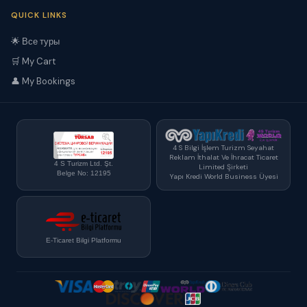
QUICK LINKS
🌟 Все туры
🛒 My Cart
👤 My Bookings
4 S Bilgi İşlem Turizm Seyahat
Reklam İthalat Ve İhracat Ticaret
4 S Turizm Ltd. Şt.
Limited Şirketi
Belge No: 12195
Yapı Kredi World Business Üyesi
E-Ticaret Bilgi Platformu