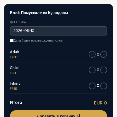
Book Памуккале из Кушадасы
ДАТА ТУРА
Дата будет подтверждена позже
Adult
0
−
+
FREE
Child
0
−
+
FREE
Infant
0
−
+
FREE
Итого
EUR 0
Добавить в корзину 🛒