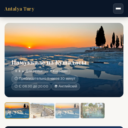
Antalya Tury
Памуккале из Кушадасы
👨‍👩‍👧 Для семьи
📍 Kusadasi
⏱ Приблизительно 11 часов 30 минут
🕐 С 08:30 до 20:00
🌍 Английский