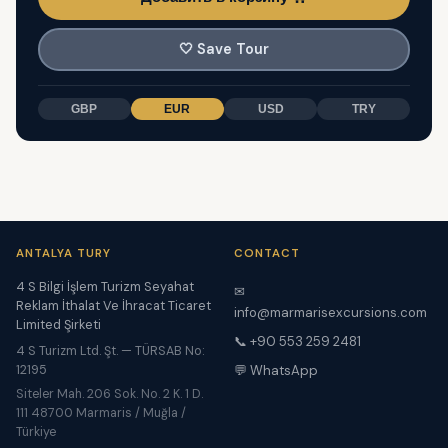
🤍
Save Tour
GBP
EUR
USD
TRY
ANTALYA TURY
CONTACT
4 S Bilgi İşlem Turizm Seyahat
✉
Reklam İthalat Ve İhracat Ticaret
info@marmarisexcursions.com
Limited Şirketi
📞 +90 553 259 2481
4 S Turizm Ltd. Şt. — TÜRSAB No:
12195
💬 WhatsApp
Siteler Mah. 206 Sok. No. 2 K. 1 D.
111 48700 Marmaris / Muğla /
Türkiye