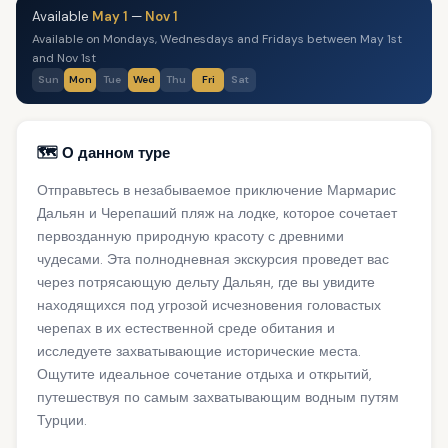
Available
May 1
—
Nov 1
Available on Mondays, Wednesdays and Fridays between May 1st
and Nov 1st
Sun
Mon
Tue
Wed
Thu
Fri
Sat
🗺️ О данном туре
Отправьтесь в незабываемое приключение Мармарис
Дальян и Черепаший пляж на лодке, которое сочетает
первозданную природную красоту с древними
чудесами. Эта полнодневная экскурсия проведет вас
через потрясающую дельту Дальян, где вы увидите
находящихся под угрозой исчезновения головастых
черепах в их естественной среде обитания и
исследуете захватывающие исторические места.
Ощутите идеальное сочетание отдыха и открытий,
путешествуя по самым захватывающим водным путям
Турции.