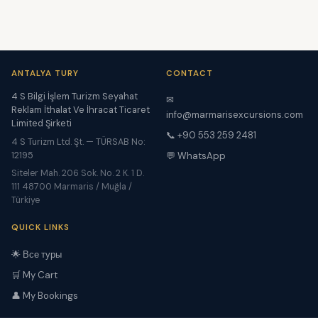
ANTALYA TURY
CONTACT
4 S Bilgi İşlem Turizm Seyahat
✉
Reklam İthalat Ve İhracat Ticaret
info@marmarisexcursions.com
Limited Şirketi
📞 +90 553 259 2481
4 S Turizm Ltd. Şt. — TÜRSAB No:
12195
💬 WhatsApp
Siteler Mah. 206 Sok. No. 2 K. 1 D.
111 48700 Marmaris / Muğla /
Türkiye
QUICK LINKS
🌟 Все туры
🛒 My Cart
👤 My Bookings