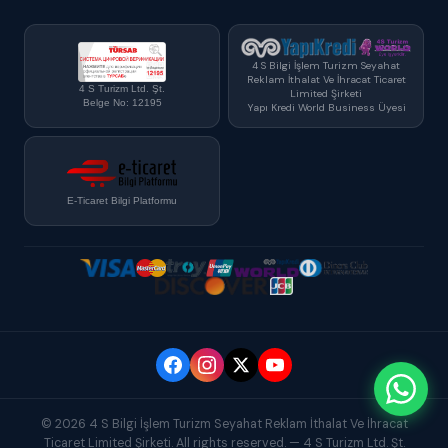
4 S Bilgi İşlem Turizm Seyahat
Reklam İthalat Ve İhracat Ticaret
4 S Turizm Ltd. Şt.
Limited Şirketi
Belge No: 12195
Yapı Kredi World Business Üyesi
E-Ticaret Bilgi Platformu
© 2026 4 S Bilgi İşlem Turizm Seyahat Reklam İthalat Ve İhracat
Ticaret Limited Şirketi. All rights reserved. — 4 S Turizm Ltd. Şt.