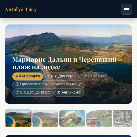
Antalya Tury
Мармарис Дальян и Черепаший
пляж на лодке
⭐ Хит продаж
👨‍👩‍👧 Для семьи
📍 Marmaris
⏱ Приблизительно 10 часов 30 минут
🕐 С 08:30 до 19:00
🌍 Английский