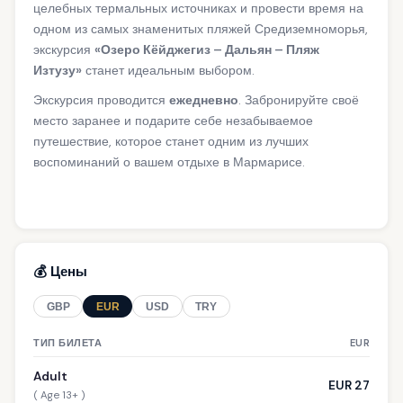
целебных термальных источниках и провести время на
одном из самых знаменитых пляжей Средиземноморья,
экскурсия
«Озеро Кёйджегиз – Дальян – Пляж
Изтузу»
станет идеальным выбором.
Экскурсия проводится
ежедневно
. Забронируйте своё
место заранее и подарите себе незабываемое
путешествие, которое станет одним из лучших
воспоминаний о вашем отдыхе в Мармарисе.
💰 Цены
GBP
EUR
USD
TRY
ТИП БИЛЕТА
EUR
Adult
EUR 27
( Age 13+ )