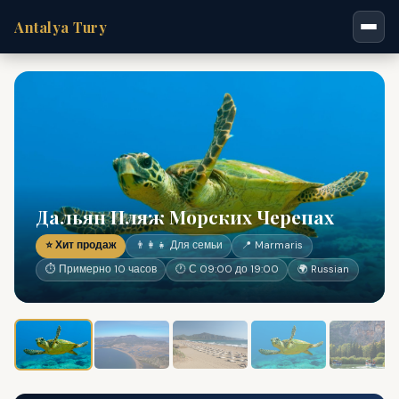
Antalya Tury
Дальян Пляж Морских Черепах
⭐ Хит продаж
👨‍👩‍👧 Для семьи
📍 Marmaris
⏱ Примерно 10 часов
🕐 С 09:00 до 19:00
🌍 Russian