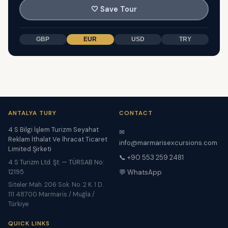
🤍
Save Tour
GBP
EUR
USD
TRY
ANTALYA TURY
CONTACT
4 S Bilgi İşlem Turizm Seyahat
✉
Reklam İthalat Ve İhracat Ticaret
info@marmarisexcursions.com
Limited Şirketi
📞 +90 553 259 2481
4 S Turizm Ltd. Şt. — TÜRSAB No:
12195
💬 WhatsApp
Siteler Mah. 206 Sok. No. 2 K. 1 D.
111 48700 Marmaris / Muğla /
Türkiye
QUICK LINKS