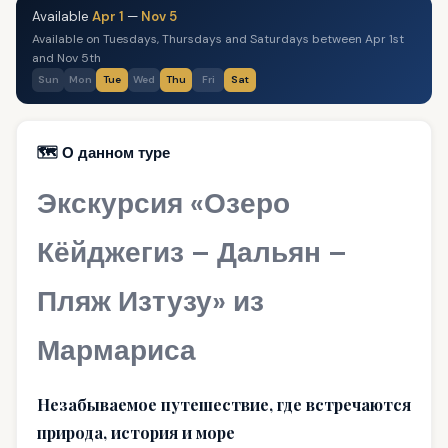
Available
Apr 1
—
Nov 5
Available on Tuesdays, Thursdays and Saturdays between Apr 1st
and Nov 5th
Sun
Mon
Tue
Wed
Thu
Fri
Sat
🗺️ О данном туре
Экскурсия «Озеро
Кёйджегиз – Дальян –
Пляж Изтузу» из
Мармариса
Незабываемое путешествие, где встречаются
природа, история и море