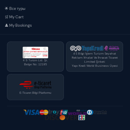
🌟 Все туры
🛒 My Cart
👤 My Bookings
4 S Bilgi İşlem Turizm Seyahat
Reklam İthalat Ve İhracat Ticaret
4 S Turizm Ltd. Şt.
Limited Şirketi
Belge No: 12195
Yapı Kredi World Business Üyesi
E-Ticaret Bilgi Platformu