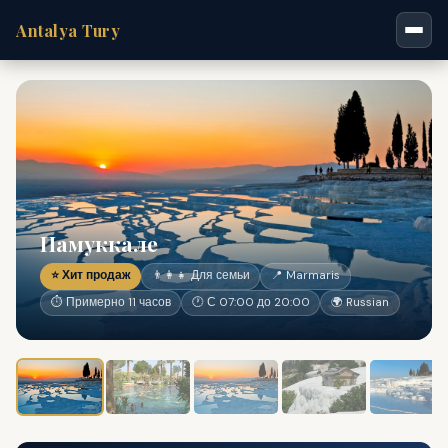
Antalya Tury
Памуккале
⭐ Хит продаж
👨‍👩‍👧 Для семьи
📍 Marmaris
⏱ Примерно 11 часов
🕐 С 07:00 до 20:00
🌍 Russian