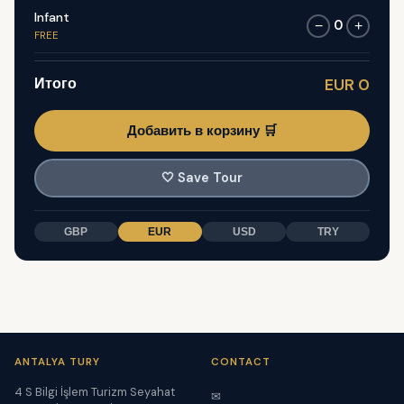
Infant
0
−
+
FREE
Итого
EUR 0
Добавить в корзину 🛒
🤍
Save Tour
GBP
EUR
USD
TRY
ANTALYA TURY
CONTACT
4 S Bilgi İşlem Turizm Seyahat
✉