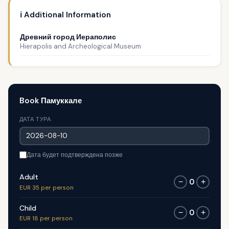
ℹ️ Additional Information
Древний город Иераполис
Hierapolis and Archeological Museum
Book Памуккале
ДАТА ТУРА
Дата будет подтверждена позже
Adult
0
−
+
EUR 35 per person
Child
0
−
+
EUR 18 per person