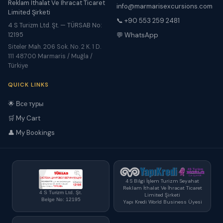
Reklam İthalat Ve İhracat Ticaret
info@marmarisexcursions.com
Limited Şirketi
📞 +90 553 259 2481
4 S Turizm Ltd. Şt. — TÜRSAB No:
12195
💬 WhatsApp
Siteler Mah. 206 Sok. No. 2 K. 1 D.
111 48700 Marmaris / Muğla /
Türkiye
QUICK LINKS
🌟 Все туры
🛒 My Cart
👤 My Bookings
4 S Bilgi İşlem Turizm Seyahat
Reklam İthalat Ve İhracat Ticaret
4 S Turizm Ltd. Şt.
Limited Şirketi
Belge No: 12195
Yapı Kredi World Business Üyesi