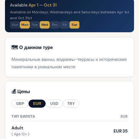
Available
Apr 1
—
Oct 31
Available on Mondays, Wednesdays and Saturdays between Apr 1st
and Oct 31st
Sun
Mon
Tue
Wed
Thu
Fri
Sat
🗺️ О данном туре
Минеральные ванны, водоемы-террасы и исторические
памятники в уникальном месте
💰 Цены
GBP
EUR
USD
TRY
ТИП БИЛЕТА
EUR
Adult
EUR 35
( Age 12+ )