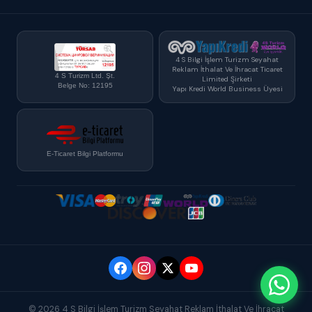
4 S Bilgi İşlem Turizm Seyahat
Reklam İthalat Ve İhracat Ticaret
4 S Turizm Ltd. Şt.
Limited Şirketi
Belge No: 12195
Yapı Kredi World Business Üyesi
E-Ticaret Bilgi Platformu
© 2026 4 S Bilgi İşlem Turizm Seyahat Reklam İthalat Ve İhracat