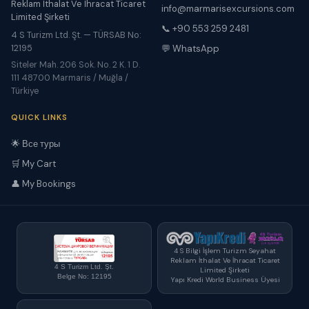
Reklam İthalat Ve İhracat Ticaret
info@marmarisexcursions.com
Limited Şirketi
📞 +90 553 259 2481
4 S Turizm Ltd. Şt. — TÜRSAB No:
12195
💬 WhatsApp
Siteler Mah. 206 Sok. No. 2 K. 1 D.
111 48700 Marmaris / Muğla /
Türkiye
QUICK LINKS
🌟 Все туры
🛒 My Cart
👤 My Bookings
4 S Bilgi İşlem Turizm Seyahat
Reklam İthalat Ve İhracat Ticaret
4 S Turizm Ltd. Şt.
Limited Şirketi
Belge No: 12195
Yapı Kredi World Business Üyesi