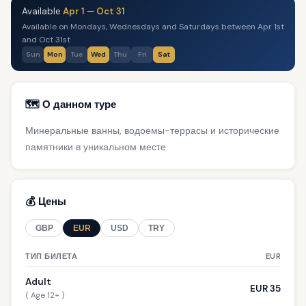
Available
Apr 1
—
Oct 31
Available on Mondays, Wednesdays and Saturdays between Apr 1st
and Oct 31st
Sun
Mon
Tue
Wed
Thu
Fri
Sat
🗺️ О данном туре
Минеральные ванны, водоемы-террасы и исторические
памятники в уникальном месте
💰 Цены
GBP
EUR
USD
TRY
ТИП БИЛЕТА
EUR
Adult
EUR 35
( Age 12+ )