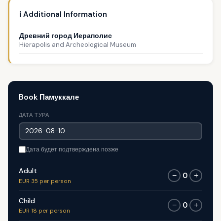
ℹ️ Additional Information
Древний город Иераполис
Hierapolis and Archeological Museum
Book Памуккале
ДАТА ТУРА
Дата будет подтверждена позже
Adult
0
−
+
EUR 35 per person
Child
0
−
+
EUR 18 per person