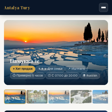
Antalya Tury
Памуккале
⭐ Хит продаж
👨‍👩‍👧 Для семьи
📍 Marmaris
⏱ Примерно 11 часов
🕐 С 07:00 до 20:00
🌍 Russian