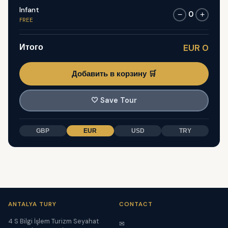
Infant
0
−
+
FREE
Итого
EUR 0
Добавить в корзину 🛒
🤍
Save Tour
GBP
EUR
USD
TRY
ANTALYA TURY
CONTACT
4 S Bilgi İşlem Turizm Seyahat
✉