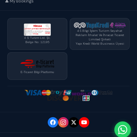
👤 My Bookings
4 S Bilgi İşlem Turizm Seyahat
Reklam İthalat Ve İhracat Ticaret
4 S Turizm Ltd. Şt.
Limited Şirketi
Belge No: 12195
Yapı Kredi World Business Üyesi
E-Ticaret Bilgi Platformu