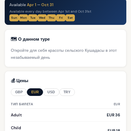
Available
Apr 1
—
Oct 31
Available every day between Apr 1st and Oct 31st
Sun
Mon
Tue
Wed
Thu
Fri
Sat
🗺️ О данном туре
Откройте для себя красоты сельского Кушадасы в этот
незабываемый день
💰 Цены
GBP
EUR
USD
TRY
ТИП БИЛЕТА
EUR
Adult
EUR 36
Child
EUR 18