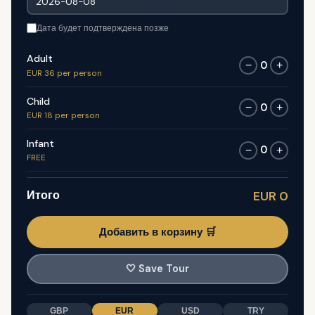
Дата будет подтверждена позже
Adult
0
−
+
EUR 36 per person
Child
0
−
+
EUR 18 per person
Infant
0
−
+
FREE
Итого
EUR 0
Добавить в корзину 🛒
🤍
Save Tour
GBP
EUR
USD
TRY