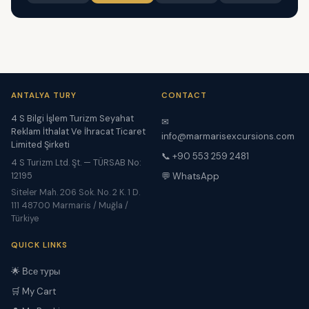
ANTALYA TURY
CONTACT
4 S Bilgi İşlem Turizm Seyahat
✉
Reklam İthalat Ve İhracat Ticaret
info@marmarisexcursions.com
Limited Şirketi
📞 +90 553 259 2481
4 S Turizm Ltd. Şt. — TÜRSAB No:
12195
💬 WhatsApp
Siteler Mah. 206 Sok. No. 2 K. 1 D.
111 48700 Marmaris / Muğla /
Türkiye
QUICK LINKS
🌟 Все туры
🛒 My Cart