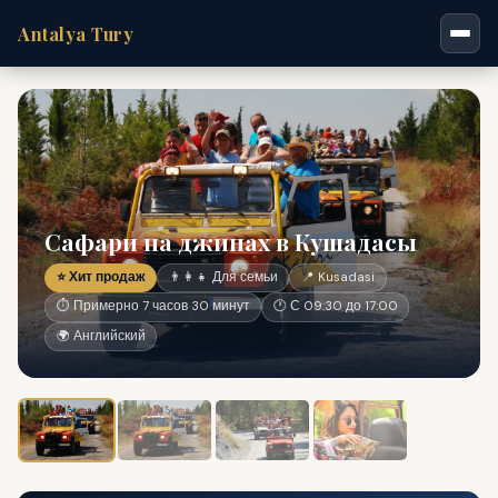
Antalya Tury
Сафари на джипах в Кушадасы
⭐ Хит продаж
👨‍👩‍👧 Для семьи
📍 Kusadasi
⏱ Примерно 7 часов 30 минут
🕐 С 09:30 до 17:00
🌍 Английский