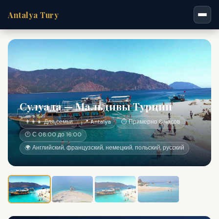
Antalya Tury
Сулуада — Мальдивы Турции
👨‍👩‍👧 Для семьи
📍 Antalya
⏱ Примерно 8 часов
🕐 С 08:00 до 16:00
🌍 Английский, французский, немецкий, польский, русский