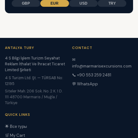
GBP
EUR
USD
TRY
ANTALYA TURY
CONTACT
4 S Bilgi İşlem Turizm Seyahat
✉
Reklam İthalat Ve İhracat Ticaret
info@marmarisexcursions.com
Limited Şirketi
📞 +90 553 259 2481
4 S Turizm Ltd. Şt. — TÜRSAB No:
12195
💬 WhatsApp
Siteler Mah. 206 Sok. No. 2 K. 1 D.
111 48700 Marmaris / Muğla /
Türkiye
QUICK LINKS
🌟 Все туры
🛒 My Cart