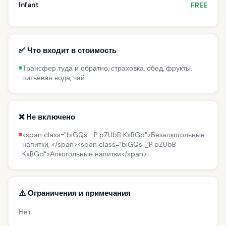
Infant
FREE
✅ Что входит в стоимость
Трансфер туда и обратно, страховка, обед, фрукты,
питьевая вода, чай
❌ Не включено
<span class="biGQs _P pZUbB KxBGd">Безалкогольные
напитки, </span><span class="biGQs _P pZUbB
KxBGd">Алкогольные напитки</span>
⚠️ Ограничения и примечания
Нет