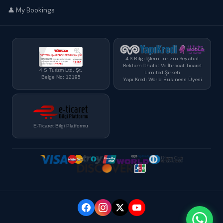
👤 My Bookings
4 S Bilgi İşlem Turizm Seyahat
Reklam İthalat Ve İhracat Ticaret
4 S Turizm Ltd. Şt.
Limited Şirketi
Belge No: 12195
Yapı Kredi World Business Üyesi
E-Ticaret Bilgi Platformu