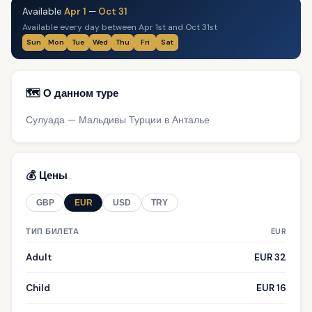
Available
Apr 1
—
Oct 31
Available every day between Apr 1st and Oct 31st
Sun
Mon
Tue
Wed
Thu
Fri
Sat
🗺️ О данном туре
Сулуада — Мальдивы Турции в Анталье
💰 Цены
GBP
EUR
USD
TRY
ТИП БИЛЕТА
EUR
Adult
EUR 32
Child
EUR 16