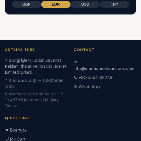
GBP
EUR
USD
TRY
ANTALYA TURY
CONTACT
4 S Bilgi İşlem Turizm Seyahat
✉
Reklam İthalat Ve İhracat Ticaret
info@marmarisexcursions.com
Limited Şirketi
📞 +90 553 259 2481
4 S Turizm Ltd. Şt. — TÜRSAB No:
12195
💬 WhatsApp
Siteler Mah. 206 Sok. No. 2 K. 1 D.
111 48700 Marmaris / Muğla /
Türkiye
QUICK LINKS
🌟 Все туры
🛒 My Cart