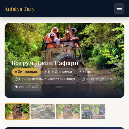
Antalya Tury
Бодрум Джип Сафари
⭐ Хит продаж
👨‍👩‍👧 Для семьи
📍 Bodrum
⏱ Приблизительно 7 часов 30 минут
🕐 С 09:30 до 17:00
🌍 Английский