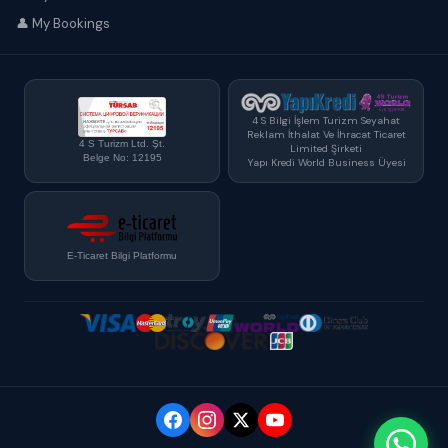
👤 My Bookings
4 S Bilgi İşlem Turizm Seyahat
Reklam İthalat Ve İhracat Ticaret
4 S Turizm Ltd. Şt.
Limited Şirketi
Belge No: 12195
Yapı Kredi World Business Üyesi
E-Ticaret Bilgi Platformu