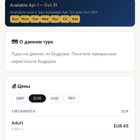
Available
Apr 1
—
Oct 31
Available every day between Apr 1st and Oct 31st
Sun
Mon
Tue
Wed
Thu
Fri
Sat
🗺️ О данном туре
Туры на джипах из Бодрума. Посетите прекрасные
окрестности Бодрума.
💰 Цены
GBP
EUR
USD
TRY
ТИП БИЛЕТА
EUR
Adult
EUR 45
( 10+ )