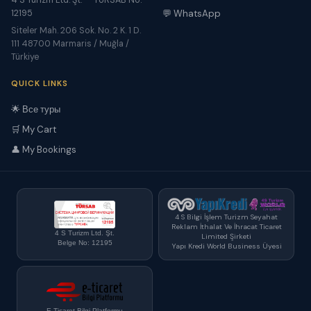
4 S Turizm Ltd. Şt. — TÜRSAB No:
12195
💬 WhatsApp
Siteler Mah. 206 Sok. No. 2 K. 1 D.
111 48700 Marmaris / Muğla /
Türkiye
QUICK LINKS
🌟 Все туры
🛒 My Cart
👤 My Bookings
4 S Bilgi İşlem Turizm Seyahat
Reklam İthalat Ve İhracat Ticaret
4 S Turizm Ltd. Şt.
Limited Şirketi
Belge No: 12195
Yapı Kredi World Business Üyesi
E-Ticaret Bilgi Platformu