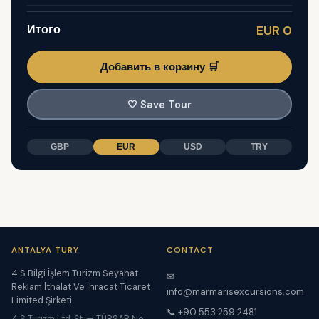
Итого
EUR 0
Добавить в корзину 🛒
🤍
Save Tour
GBP
EUR
USD
TRY
ANTALYA TURY
CONTACT
4 S Bilgi İşlem Turizm Seyahat
✉
Reklam İthalat Ve İhracat Ticaret
info@marmarisexcursions.com
Limited Şirketi
📞 +90 553 259 2481