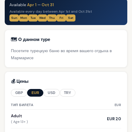
Available
Apr 1
—
Oct 31
Available every day between Apr 1st and Oct 31st
Sun
Mon
Tue
Wed
Thu
Fri
Sat
🗺️ О данном туре
Посетите турецкую баню во время вашего отдыха в
Мармарисе
💰 Цены
GBP
EUR
USD
TRY
ТИП БИЛЕТА
EUR
Adult
EUR 20
( Age 13+ )