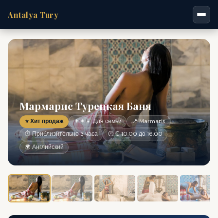
Antalya Tury
Мармарис Турецкая Баня
⭐ Хит продаж
👨‍👩‍👧 Для семьи
📍 Marmaris
⏱ Приблизительно 3 часа
🕐 С 10:00 до 16:00
🌍 Английский